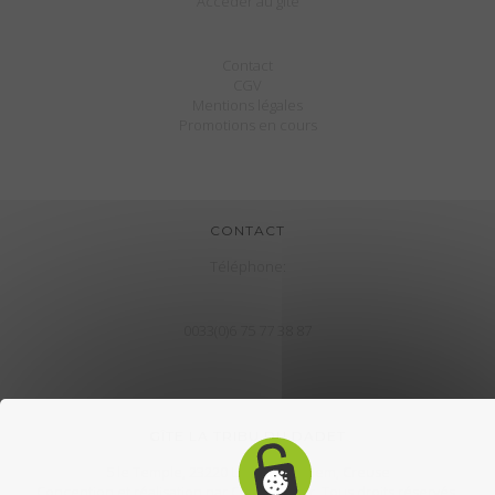
Accéder au gîte
Contact
CGV
Mentions légales
Promotions en cours
CONTACT
Téléphone:
0033(0)6 75 77 38 87
GÎTE LA TRIBU DU DADET
5 le Temple, 23220 Le Bourg d'Hem, Creuse
Conception et réalisation par
CroklaCom.fr
. Tous droits réservés.