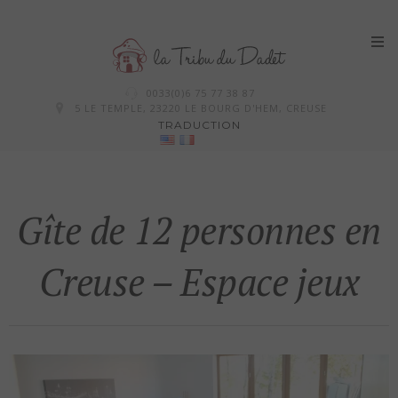
Skip
0033(0)6 75 77 38 87
to
5 LE TEMPLE, 23220 LE BOURG D'HEM, CREUSE
TRADUCTION
content
Gîte de 12 personnes en
Creuse – Espace jeux