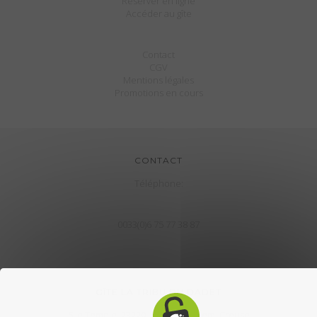
Réserver en ligne
Accéder au gîte
Contact
CGV
Mentions légales
Promotions en cours
CONTACT
Téléphone:
0033(0)6 75 77 38 87
GÎTE LA TRIBU DU DADET
5 le Temple, 23220 Le Bourg d'Hem, Creuse