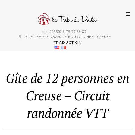
Skip
0033(0)6 75 77 38 87
to
5 LE TEMPLE, 23220 LE BOURG D'HEM, CREUSE
TRADUCTION
content
Gîte de 12 personnes en
Creuse – Circuit
randonnée VTT