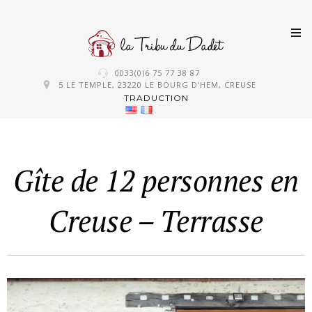
Skip
0033(0)6 75 77 38 87
to
5 LE TEMPLE, 23220 LE BOURG D'HEM, CREUSE
TRADUCTION
content
Gîte de 12 personnes en
Creuse – Terrasse