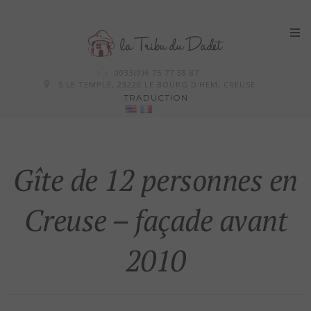
Skip
0033(0)6 75 77 38 87
to
5 LE TEMPLE, 23220 LE BOURG D'HEM, CREUSE
TRADUCTION
content
Gîte de 12 personnes en
Creuse – façade avant
2010