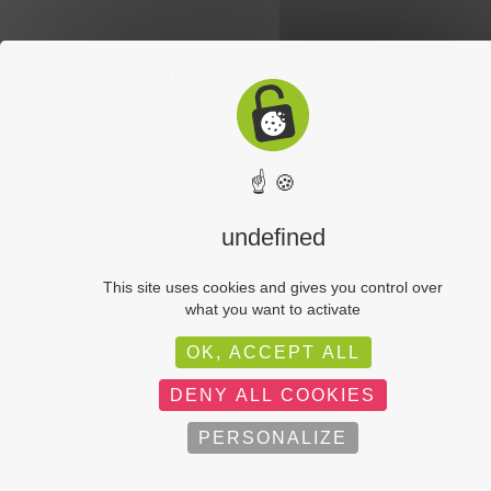
GÎTE LA TRIBU DU DADET
5 le Temple, 23220 Le Bourg d'Hem, Creuse
Conception et réalisation par
CroklaCom.fr
. Tous droits réservés.
☝ 🍪
undefined
This site uses cookies and gives you control over
what you want to activate
OK, ACCEPT ALL
DENY ALL COOKIES
PERSONALIZE
GÎTE DE 12 PERSONNES EN CREUSE – FAÇADE AVANT 2010…