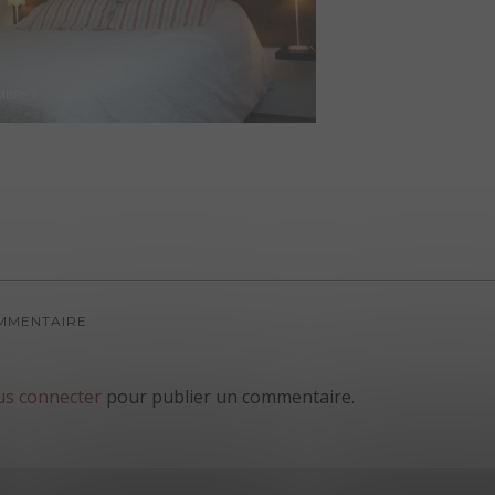
BRE 3
OMMENTAIRE
us connecter
pour publier un commentaire.