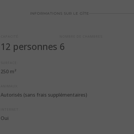
INFORMATIONS SUR LE GÎTE
CAPACITÉ:
NOMBRE DE CHAMBRES:
12 personnes
6
SURFACE:
250 m²
ANIMAUX:
Autorisés (sans frais supplémentaires)
INTERNET:
Oui