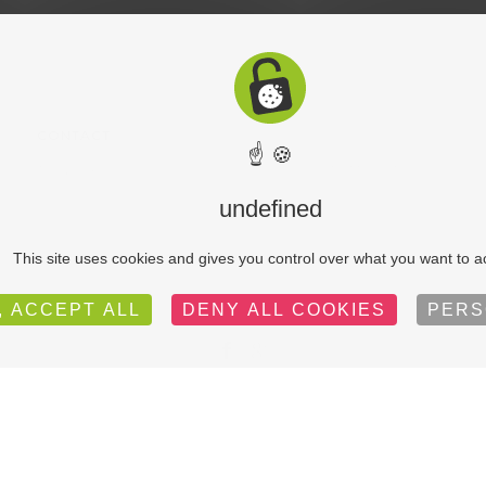
CONTACT
☝ 🍪
Téléphone:
0033(0)6 75 77 38 87
undefined
This site uses cookies and gives you control over what you want to a
, ACCEPT ALL
DENY ALL COOKIES
PERS