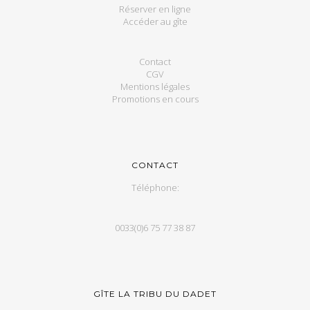
Réserver en ligne
Accéder au gîte
Contact
CGV
Mentions légales
Promotions en cours
CONTACT
Téléphone:
0033(0)6 75 77 38 87
GÎTE LA TRIBU DU DADET