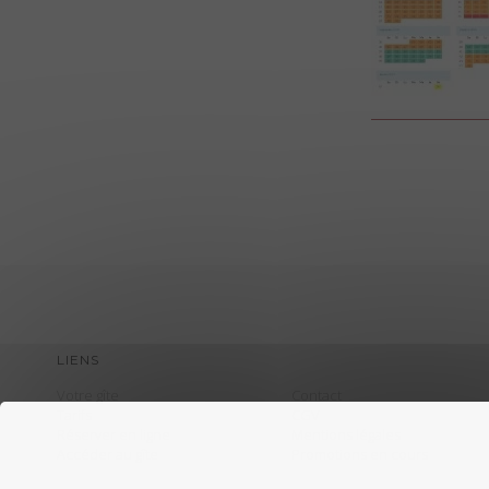
LIENS
Votre gîte
Contact
Tarifs
CGV
Réserver en ligne
Mentions légales
Accéder au gîte
Promotions en cours