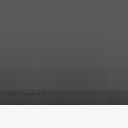
GÎTE LA TRIBU DU DADET
5 le Temple, 23220 Le Bourg d'Hem, Creuse
Conception et réalisation par
CroklaCom.fr
. Tous droits
réservés.