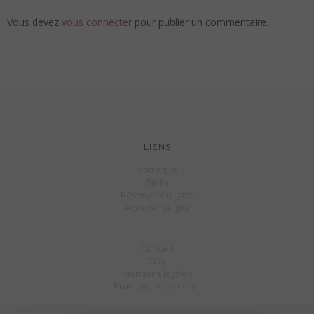
Vous devez
vous connecter
pour publier un commentaire.
LIENS
Votre gîte
Tarifs
Réserver en ligne
Accéder au gîte
Contact
CGV
Mentions légales
Promotions en cours