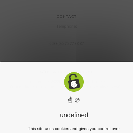
CONTACT
Téléphone:
0033(0)6 75 77 38 87
GÎTE LA TRIBU DU DADET
5 le Temple, 23220 Le Bourg d'Hem, Creuse
Conception et réalisation par
CroklaCom.fr
. Tous droits réservés.
☝ 🍪
undefined
This site uses cookies and gives you control over