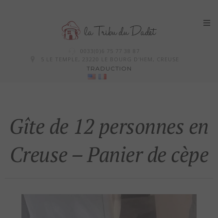
Skip
0033(0)6 75 77 38 87
to
5 LE TEMPLE, 23220 LE BOURG D'HEM, CREUSE
TRADUCTION
content
Gîte de 12 personnes en
Creuse – Panier de cèpe